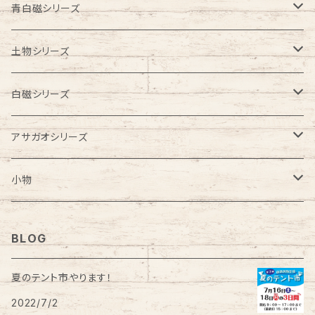
お皿
お皿
お茶碗
皿
青白磁シリーズ
鉢
浅鉢
鉢
豆皿
ビアカップ
土物シリーズ
ラーメン鉢
お茶碗
フリーカップ
ビアカップ
白磁シリーズ
こども食器
汁碗
蕎麦猪口
お皿
フリーカップ
アサガオシリーズ
お食い初めセット
蕎麦猪口
湯飲み
カップ＆ソーサー
はし置き
蕎麦猪口
ビアカップ
小物
カップ＆ソーサー
はし置き
はし置き
ゴブレット
フリーカップ
クリスマスオーナメント
BLOG
酒器
風鈴
花瓶
風鈴
鏡餅
夏のテント市やります！
2022/7/2
ワインカップ