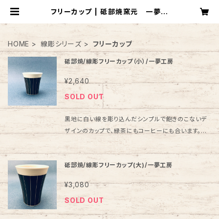
フリーカップ | 砥部焼窯元 一夢工
房
HOME
線彫シリーズ
フリーカップ
砥部焼/線彫フリーカップ（小）/一夢工房
¥2,640
SOLD OUT
黒地に白い線を彫り込んだシンプルで飽きのこないデ
ザインのカップで、緑茶にもコーヒーにも合います。外
側の黒地の部分は釉薬をかけずザラっとした感触で滑
りにくい構造。手作りの一点物ですので、まさに世界に
砥部焼/線彫フリーカップ(大)/一夢工房
ひとつだけのマイカップです。線彫フリーカップ(大)と
大きさを比較したお写真も載せておりますので、参考に
¥3,080
ご覧ください。 大西潤 作 直径約8.5cm・高さ8.5cm
SOLD OUT
ひとつひとつ手作りのため多少大きさや色合い、模様が
異なる場合がございますが、ご了承ください。 ※電子レ