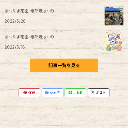
まつやま花園 砥部焼まつり
ワインクーラー
2022/5/28
豆皿
まつやま花園 砥部焼まつり
2022/5/18
はし置き
記事一覧を見る
風鈴
保存
シェア
LINE
ポスト