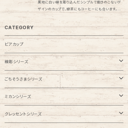
黒地に白い線を彫り込んだシンプルで飽きのこないデ
ンジ・可 食洗機・可 オーブン・不可
ザインのカップで、緑茶にもコーヒーにも合います。外
側の黒地の部分は釉薬をかけずザラっとした感触で滑
りにくい構造。手作りの一点物ですので、まさに世界に
CATEGORY
ひとつだけのマイカップです。線彫フリーカップ(小)と
大きさを比較したお写真も載せておりますので、参考に
ご覧ください。 大西潤 作 直径約9cm・高さ約11.5cm
ビアカップ
ひとつひとつ手作りのため多少大きさや色合い、模様が
異なる場合がございますが、ご了承ください。 ※電子レ
線彫シリーズ
ンジ・可 食洗機・可 オーブン・不可
ビアカップ
ごちそうさまシリーズ
フリーカップ
こども食器
ミカンシリーズ
お茶碗
お食い初めセット
お皿
クレッセントシリーズ