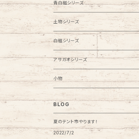
お皿
お皿
お茶碗
皿
青白磁シリーズ
鉢
浅鉢
鉢
豆皿
ビアカップ
土物シリーズ
ラーメン鉢
お茶碗
フリーカップ
ビアカップ
白磁シリーズ
こども食器
汁碗
蕎麦猪口
お皿
フリーカップ
アサガオシリーズ
お食い初めセット
蕎麦猪口
湯飲み
カップ＆ソーサー
はし置き
蕎麦猪口
ビアカップ
小物
カップ＆ソーサー
はし置き
はし置き
ゴブレット
フリーカップ
クリスマスオーナメント
BLOG
酒器
風鈴
花瓶
風鈴
鏡餅
夏のテント市やります！
2022/7/2
ワインカップ