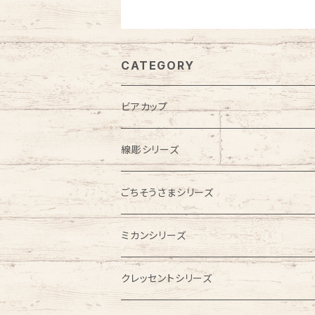
CATEGORY
ビアカップ
線彫シリーズ
ビアカップ
ごちそうさまシリーズ
フリーカップ
こども食器
ミカンシリーズ
お茶碗
お食い初めセット
お皿
クレッセントシリーズ