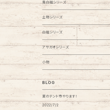
お皿
お皿
お茶碗
皿
青白磁シリーズ
鉢
浅鉢
鉢
豆皿
ビアカップ
土物シリーズ
ラーメン鉢
お茶碗
フリーカップ
ビアカップ
白磁シリーズ
こども食器
汁碗
蕎麦猪口
お皿
フリーカップ
アサガオシリーズ
お食い初めセット
蕎麦猪口
湯飲み
カップ＆ソーサー
はし置き
蕎麦猪口
ビアカップ
小物
カップ＆ソーサー
はし置き
はし置き
ゴブレット
フリーカップ
クリスマスオーナメント
BLOG
酒器
風鈴
花瓶
風鈴
鏡餅
夏のテント市やります！
2022/7/2
ワインカップ