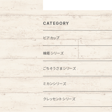
CATEGORY
ビアカップ
線彫シリーズ
ビアカップ
ごちそうさまシリーズ
フリーカップ
こども食器
ミカンシリーズ
お茶碗
お食い初めセット
お皿
クレッセントシリーズ