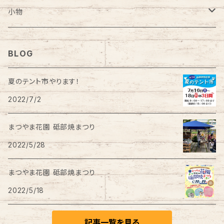
お食い初めセット
蕎麦猪口
湯飲み
カップ＆ソーサー
はし置き
蕎麦猪口
ビアカップ
小物
カップ＆ソーサー
はし置き
はし置き
ゴブレット
フリーカップ
クリスマスオーナメント
BLOG
酒器
風鈴
花瓶
風鈴
鏡餅
夏のテント市やります！
2022/7/2
ワインカップ
まつやま花園 砥部焼まつり
ワインクーラー
2022/5/28
豆皿
まつやま花園 砥部焼まつり
2022/5/18
はし置き
記事一覧を見る