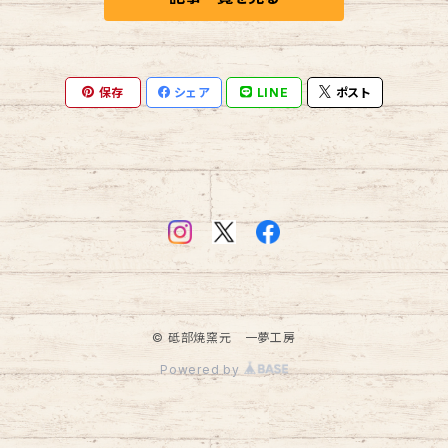
風鈴
保存
シェア
LINE
ポスト
© 砥部焼窯元 一夢工房
Powered by