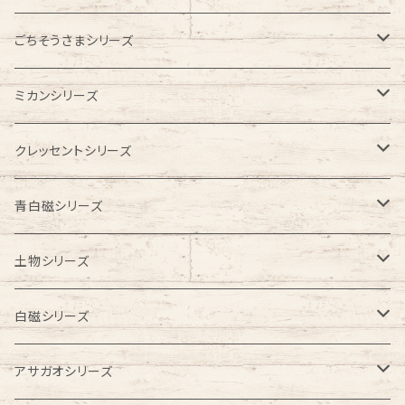
ビアカップ
ごちそうさまシリーズ
フリーカップ
こども食器
ミカンシリーズ
お茶碗
お食い初めセット
お皿
クレッセントシリーズ
お皿
お皿
お茶碗
皿
青白磁シリーズ
鉢
浅鉢
鉢
豆皿
ビアカップ
土物シリーズ
ラーメン鉢
お茶碗
フリーカップ
ビアカップ
白磁シリーズ
こども食器
汁碗
蕎麦猪口
お皿
フリーカップ
アサガオシリーズ