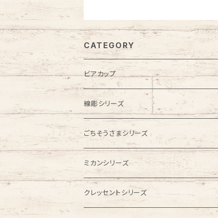
CATEGORY
ビアカップ
線彫シリーズ
ビアカップ
ごちそうさまシリーズ
フリーカップ
こども食器
ミカンシリーズ
お茶碗
お食い初めセット
お皿
クレッセントシリーズ