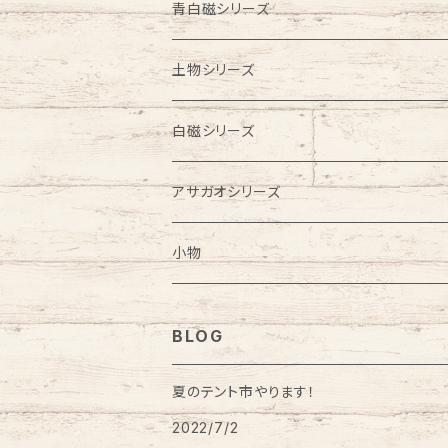
お皿
お皿
お茶碗
皿
青白磁シリーズ
鉢
浅鉢
鉢
豆皿
ビアカップ
土物シリーズ
ラーメン鉢
お茶碗
フリーカップ
ビアカップ
白磁シリーズ
こども食器
汁碗
蕎麦猪口
お皿
フリーカップ
アサガオシリーズ
お食い初めセット
蕎麦猪口
湯飲み
カップ＆ソーサー
はし置き
蕎麦猪口
ビアカップ
小物
カップ＆ソーサー
はし置き
はし置き
ゴブレット
フリーカップ
クリスマスオーナメント
BLOG
酒器
風鈴
花瓶
風鈴
鏡餅
夏のテント市やります！
2022/7/2
ワインカップ