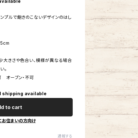
available
ンプルで飽きのこないデザインのはし
.5cm
少大きさや色合い、模様が異なる場合
い。
可 オーブン・不可
l shipping available
d to cart
にお住まいの方向け
通報する