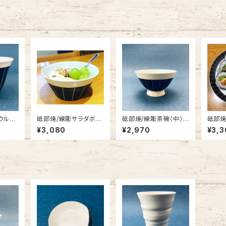
ウル
砥部焼/線彫サラダボウ
砥部焼/線彫茶碗（中）/
砥部焼
ル(小)/一夢工房
一夢工房
一夢
¥3,080
¥2,970
¥3,3