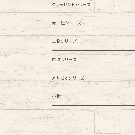
お茶碗
お食い初めセット
お皿
クレッセントシリーズ
お皿
お皿
お茶碗
皿
青白磁シリーズ
鉢
浅鉢
鉢
豆皿
ビアカップ
土物シリーズ
ラーメン鉢
お茶碗
フリーカップ
ビアカップ
白磁シリーズ
こども食器
汁碗
蕎麦猪口
お皿
フリーカップ
アサガオシリーズ
お食い初めセット
蕎麦猪口
湯飲み
カップ＆ソーサー
はし置き
蕎麦猪口
ビアカップ
小物
カップ＆ソーサー
はし置き
はし置き
ゴブレット
フリーカップ
クリスマスオーナメント
酒器
風鈴
花瓶
風鈴
鏡餅