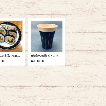
/線彫取り皿(大)/
砥部焼/線彫ビアカップ
工房
(大)/一夢工房
00
¥3,080