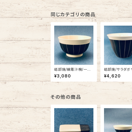
同じカテゴリの商品
砥部焼/線彫汁椀/一夢
砥部焼/サラダボ
工房
(大)/一夢工房
¥3,080
¥4,620
その他の商品