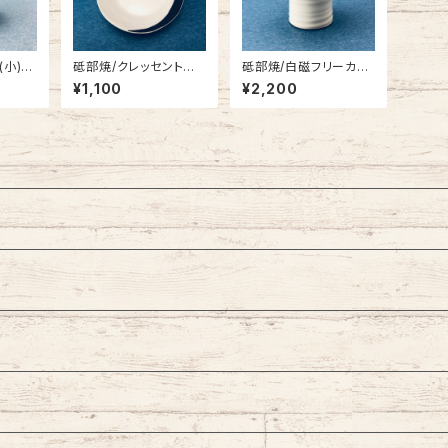
小)/
砥部焼/クレッセント豆
砥部焼/白磁フリーカッ
皿/一夢工房
プ（大）/一夢工房
¥1,100
¥2,200