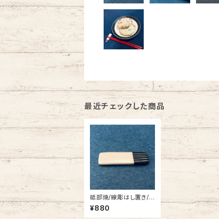
最近チェックした商品
砥部焼/線彫はし置き/
一夢工房
¥880