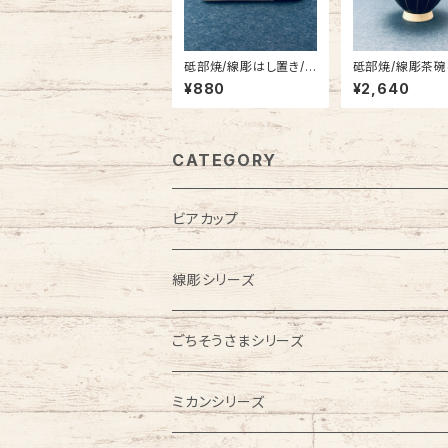
砥部焼/線彫はし置き/
砥部焼/線彫茶碗(
一夢工房
一夢工房
¥880
¥2,640
CATEGORY
ビアカップ
線彫シリーズ
ビアカップ
ごちそうさまシリーズ
フリーカップ
こども食器
ミカンシリーズ