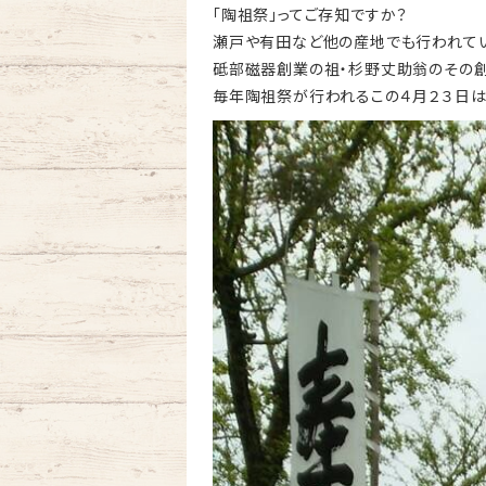
「陶祖祭」ってご存知ですか？
瀬戸や有田など他の産地でも行われてい
砥部磁器創業の祖・杉野丈助翁のその創
毎年陶祖祭が行われるこの４月２３日は