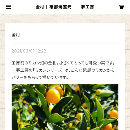
金柑 | 砥部焼窯元 一夢工房
金柑
2021/03/01 12:22
工房前のミカン畑の金柑。小さくてとっても可愛い実です。
一夢工房の「ミカンシリーズ」は、こんな砥部のミカンから
パワーをもらって描いています。