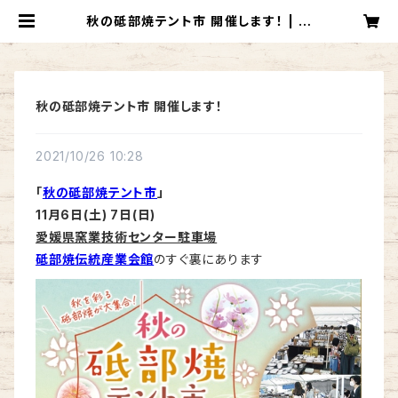
秋の砥部焼テント市 開催します！ | 砥
部焼窯元 一夢工房
秋の砥部焼テント市 開催します！
2021/10/26 10:28
「
秋の砥部焼テント市
」
11月6日(土) 7日(日)
愛媛県窯業技術センター駐車場
砥部焼伝統産業会館
のすぐ裏にあります